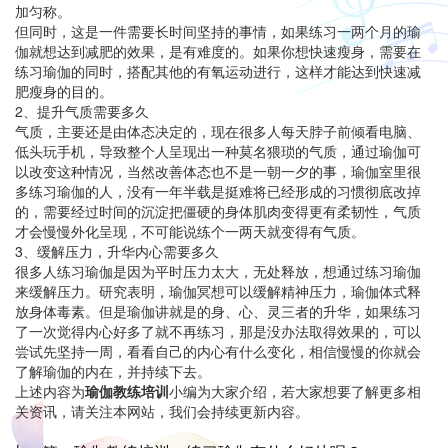
加匀称。
但同时，这是一件需要长时间坚持的事情，如果练习一两个月的瑜
伽就想达到减肥的效果，是有难度的。如果你想快速瘦身，需要在
练习瑜伽的同时，搭配其他的有氧运动进行，这样才能达到快速减
肥瘦身的目的。
2、提升气质需要多久
气质，主要还是由体态决定的，现在很多人每天脖子前倾看电脑、
低头玩手机，导致整个人呈现出一种莫名猥琐的气质，通过瑜伽可
以改变这种情况，当然改善体态也不是一朝一夕的事，瑜伽室里很
多练习瑜伽的人，没有一年半载是挺难将已经形成的习惯彻底改掉
的，需要经过时间的沉淀把僵硬的身体肌肉变得更有柔韧性，气质
才会慢慢外化呈现，不可能说练个一两天就变得有气质。
3、缓解压力，升华内心需要多久
很多人练习瑜伽是因为平时压力太大，无处释放，想通过练习瑜伽
来缓解压力。研究表明，瑜伽冥想可以缓解精神压力，瑜伽体式释
放身体毒素。但是瑜伽讲就是的身、心、灵三者的升华，如果练习
了一次觉得内心好多了就不再练习，那是没办法取得效果的，可以
尝试先坚持一周，看看自己的内心有什么变化，相信慢慢的你就会
了解瑜伽的内在，并持续下去。
上述内容为
瑜伽教练培训
小编为大家介绍，若大家想要了解更多相
关资讯，请关注本网站，我们会持续更新内容。