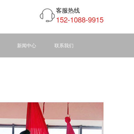
客服热线
152-1088-9915
新闻中心
联系我们