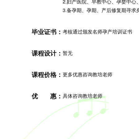
2.妇产医院、早教中心、孕婴中心
3.备孕期、孕期、产后修复期寻求
毕业证书：
考核通过颁发名师孕产培训证书
课程设计：
暂无
课程价格：
更多优惠咨询教培老师
优 惠：
具体咨询教培老师