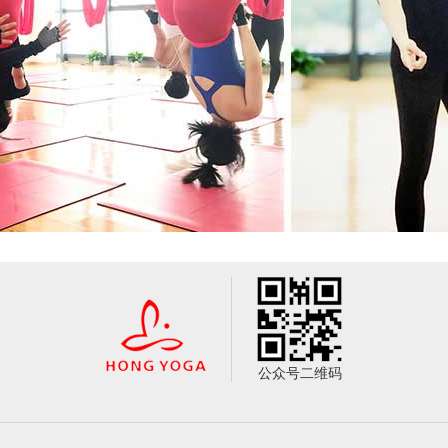
公众号二维码