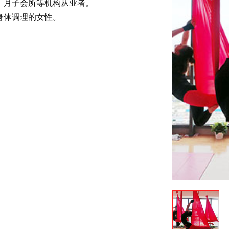
、月子会所等机构从业者。
身体调理的女性。